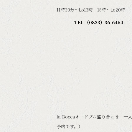
11時30分～Ⅼo13時 18時～Ⅼo20時
TEL:（0823）36-6464
la Boccaオードブル盛り合わせ 一人
予約です。）