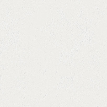
アクセス
JR呉線広駅出口より徒歩約11分
◆イオン広店裏手の広商店街内にございます。
TEL
0823-36-6464
営業時間
【ランチ】月・火・木～日・祝
11:30～14:00 （料理L.O. 13:30 ドリンクL.O. 13:30）
【ディナー】月・木～日・祝
18:00～21:30 （料理L.O. 21:00 ドリンクL.O. 21:30）
定休日
火曜のディナー 水
お支払方法
現金・各種クレジット（VISA､マスター､アメック
ス､DINERS､JCB）・PayPay
総席数
【全席禁煙】40席
最大宴会収容
50人
人数
貸切
貸切可
◆ウェディングパーティー・二次会、大歓迎です！
飲み放題
90分1500円でコースに追加可能です◎