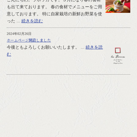
も出て来ております。 春の食材でメニューをご用
意しております。 特に自家栽培の新鮮お野菜を使
った ...
続きを読む
2024年02月26日
ホームページ開設しました
今後ともよろしくお願いいたします。 ...
続きを読
む
店名
La Bocca ～ラボッカ～
住所
〒737-0125
広島県呉市広本町2-1-11