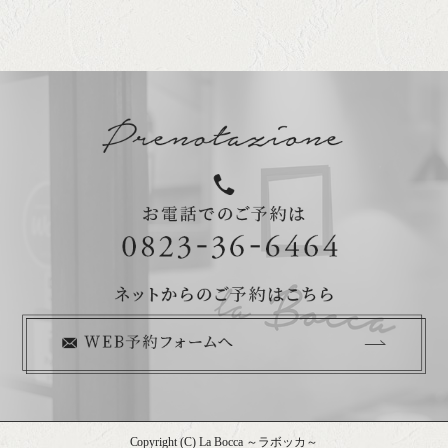
Copyright (C) La Bocca ～ラボッカ～