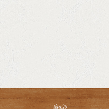
来店日の前日23時までにネット予約orお電話予約をお願いいた
します。
◇サプライズ演出やメッセージ付きデザートをご希望の方はご
準備がありますのでなるべくお早めにご相談ください。
【キャンセルポリシー】
ご来店前日22時以降から、コース料金の100%（1名あたり）が
発生します。 当日の人数変更、キャンセルは、お一人様
平均単価￥４，０００頂きます
￥4,950の贅沢なフルコースは、3日前までのご予約をお願いしま
す。