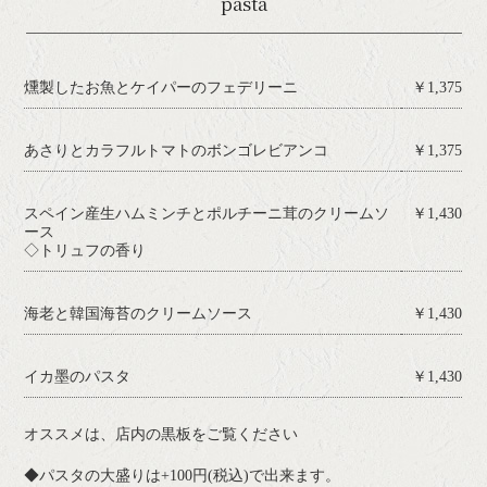
pasta
燻製したお魚とケイパーのフェデリーニ
￥1,375
あさりとカラフルトマトのボンゴレビアンコ
￥1,375
スペイン産生ハムミンチとポルチーニ茸のクリームソ
￥1,430
ース
◇トリュフの香り
海老と韓国海苔のクリームソース
￥1,430
イカ墨のパスタ
￥1,430
オススメは、店内の黒板をご覧ください
◆パスタの大盛りは+100円(税込)で出来ます。