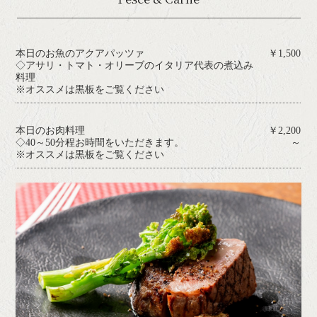
本日のお魚のアクアパッツァ
￥1,500
◇アサリ・トマト・オリーブのイタリア代表の煮込み
料理
※オススメは黒板をご覧ください
本日のお肉料理
￥2,200
◇40～50分程お時間をいただきます。
～
※オススメは黒板をご覧ください