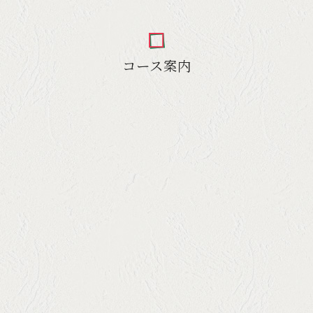
コース案内
la Boccaコース
￥3,850
◇冷菜・温菜・Pasta or Pizza・メイン料理・Dolce
コース＋90分飲み放題付き
￥5,500
◇その他ご予算につきましてはご相談ください。ご予
約承ります。
贅沢なフルコース料理
￥4,950
♢前菜・温菜・pasta・お魚・お肉料理・
デザート