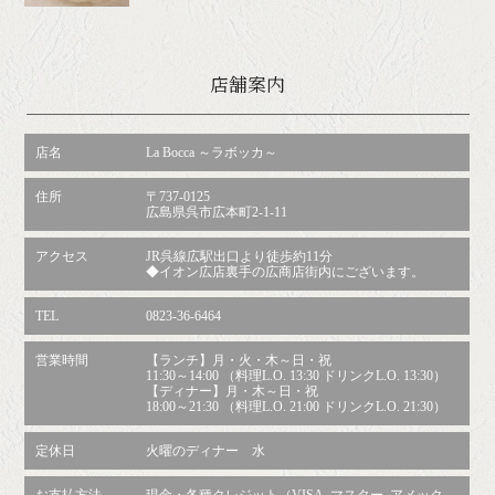
店舗案内
店名
La Bocca ～ラボッカ～
住所
〒737-0125
広島県呉市広本町2-1-11
アクセス
JR呉線広駅出口より徒歩約11分
◆イオン広店裏手の広商店街内にございます。
TEL
0823-36-6464
営業時間
【ランチ】月・火・木～日・祝
11:30～14:00 （料理L.O. 13:30 ドリンクL.O. 13:30）
【ディナー】月・木～日・祝
18:00～21:30 （料理L.O. 21:00 ドリンクL.O. 21:30）
定休日
火曜のディナー 水