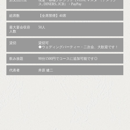
お支払方法
現金・各種クレジット（VISA､マスター､アメック
ス､DINERS､JCB）・PayPay
総席数
【全席禁煙】40席
最大宴会収容
50人
人数
貸切
貸切可
◆ウェディングパーティー・二次会、大歓迎です！
飲み放題
90分1500円でコースに追加可能です◎
代表者
井原 健二